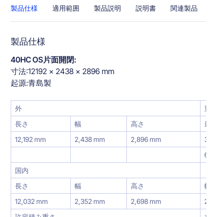
製品仕様
適用範囲
製品説明
説明書
関連製品
製品仕様
40HC OS片面開閉:
寸法:12192 × 2438 × 2896 mm
起源:青島製
外
重
長さ
幅
高さ
最
12,192 mm
2,438 mm
2,896 mm
30,
67
国内
ド
長さ
幅
高さ
幅
12,032 mm
2,352 mm
2,698 mm
2,3
許容積み重さ
立