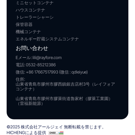
ミニセットコンテナ
ハウスコンテナ
トレーラーシャーシ
保管容器
機械コンテナ
エネルギー貯蔵システムコンテナ
お問い合わせ
Eメール:
lili@rayfore.com
電話:
0532-85212386
微信:
+86 17667517993 (微信 : qdleiyue)
住所:
山東省青島市膠州市膠西鎮銀吉店村3号（レイフォア
コンテナ）
山東省青島市膠州市膠萊街道魯家村（膠萊工業園）
（雷福新能源）
©2025 株式会社アールジェイ 無断転載を禁じます。
HICHENGによる提供