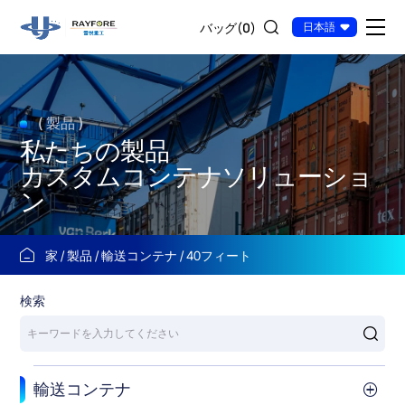
40
バッグ(
0
)
日本語
フ
ィ
ー
( 製品 )
ト
私たちの製品
ス
カスタムコンテナソリューショ
ー
ン
パ
ー
家
製品
輸送コンテナ
40フィート
ハ
検索
イ
キ
ュ
輸送コンテナ