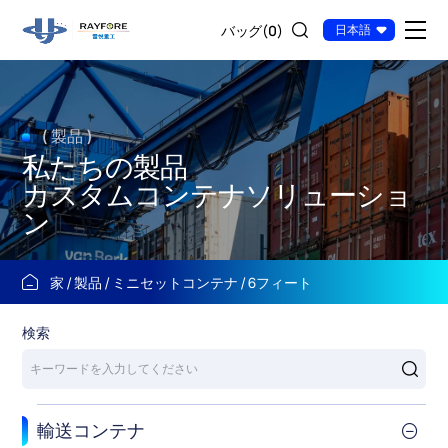
6
バッグ(
0
)
日本語
フ
ィ
ー
( 製品 )
ト
私たちの製品
カスタムコンテナソリューショ
ン
家
製品
ミニセットコンテナ
6フィート
検索
輸送コンテナ