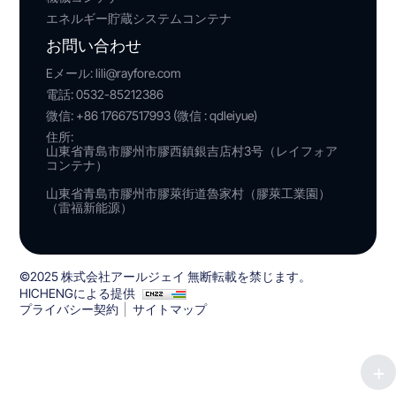
エネルギー貯蔵システムコンテナ
お問い合わせ
Eメール:
lili@rayfore.com
電話:
0532-85212386
微信:
+86 17667517993 (微信 : qdleiyue)
住所:
山東省青島市膠州市膠西鎮銀吉店村3号（レイフォア
コンテナ）
山東省青島市膠州市膠萊街道魯家村（膠萊工業園）
（雷福新能源）
©2025 株式会社アールジェイ 無断転載を禁じます。
HICHENGによる提供
プライバシー契約
サイトマップ