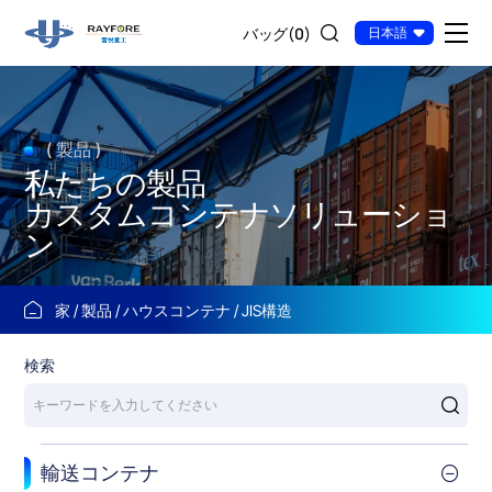
JIS
バッグ(
0
)
日本語
20
フ
ィ
( 製品 )
ー
私たちの製品
ト
カスタムコンテナソリューショ
コ
ン
ン
テ
家
製品
ハウスコンテナ
JIS構造
ナ
検索
ハ
ウ
ス
輸送コンテナ