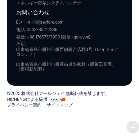
エネルギー貯蔵システムコンテナ
お問い合わせ
Eメール:
lili@rayfore.com
電話:
0532-85212386
微信:
+86 17667517993 (微信 : qdleiyue)
住所:
山東省青島市膠州市膠西鎮銀吉店村3号（レイフォア
コンテナ）
山東省青島市膠州市膠萊街道魯家村（膠萊工業園）
（雷福新能源）
©2025 株式会社アールジェイ 無断転載を禁じます。
HICHENGによる提供
プライバシー契約
サイトマップ